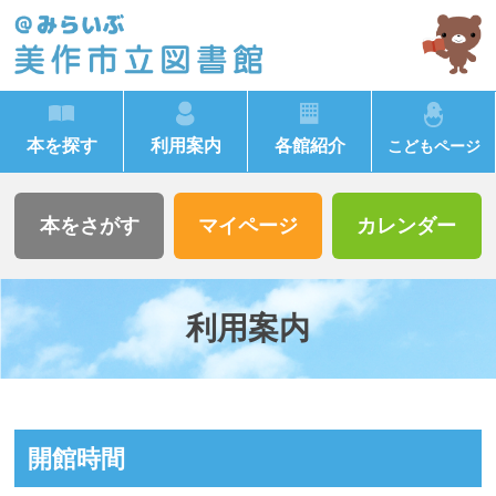
本を探す
利用案内
各館紹介
こどもページ
本をさがす
マイページ
カレンダー
利用案内
開館時間