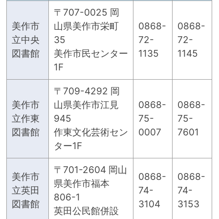
〒707-0025 岡
美作市
山県美作市栄町
0868-
0868-
立中央
35
72-
72-
図書館
美作市民センター
1135
1145
1F
〒709-4292 岡
美作市
山県美作市江見
0868-
0868-
立作東
945
75-
75-
図書館
作東文化芸術セン
0007
7601
ター1F
〒701-2604 岡山
美作市
0868-
0868-
県美作市福本
立英田
74-
74-
806-1
図書館
3104
3153
英田公民館併設