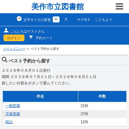
美作市立図書館
中
大
ＨＯＭＥ
こどもよう
文字サイズの変更
こんにちはゲストさん
ログイン
予約カート
メインメニュー
ベスト予約から探す
ベスト予約から探す
２０２６年０８月０１日発行
期間 ２０２６年０７月０１日～２０２６年０８月０１日
探したい分類をボタンで選んでください。
件名
件数
一般図書
21件
児童図書
27件
雑誌
12件