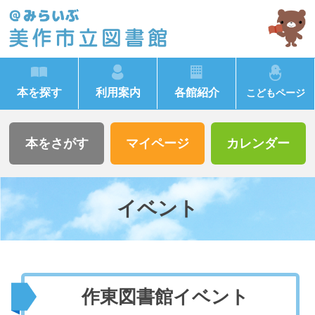
本を探す
利用案内
各館紹介
こどもページ
本をさがす
マイページ
カレンダー
イベント
作東図書館イベント