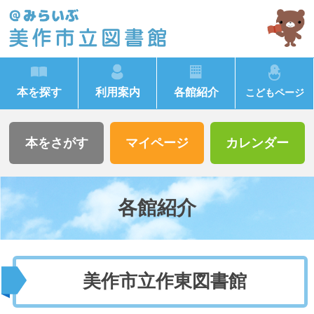
本を探す
利用案内
各館紹介
こどもページ
本をさがす
マイページ
カレンダー
各館紹介
美作市立作東図書館