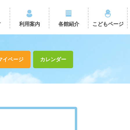
す
利用案内
各館紹介
こどもページ
マイページ
カレンダー